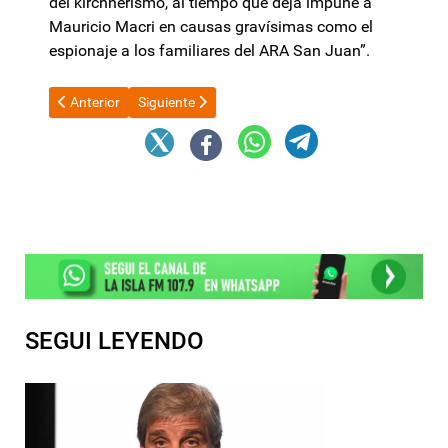
del kirchnerismo, al tiempo que deja impune a
Mauricio Macri en causas gravísimas como el
espionaje a los familiares del ARA San Juan”.
Artículo anterior: Por encima de la inflación: las prepagas anu
Artículo siguiente: Santiago Caputo seguirá como a
Anterior
Siguiente
SEGUI LEYENDO