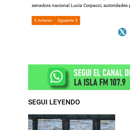
senadora nacional Lucía Corpacci; autoridades pr
Artículo anterior: Catamarca participó de la Mesa Eje
Artículo siguiente: Fuerte crítica de la I
Anterior
Siguiente
SEGUI LEYENDO