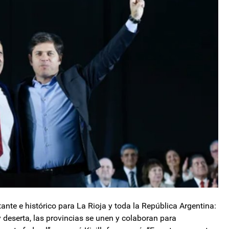
te e histórico para La Rioja y toda la República Argentina:
deserta, las provincias se unen y colaboran para