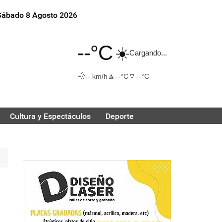
Sábado 8 Agosto 2026
--°C
☀️
Cargando...
💨
🔼
🔽
-- km/h
--°C
--°C
Cultura y Espectáculos
Deporte