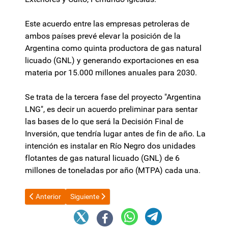
Este acuerdo entre las empresas petroleras de
ambos países prevé elevar la posición de la
Argentina como quinta productora de gas natural
licuado (GNL) y generando exportaciones en esa
materia por 15.000 millones anuales para 2030.
Se trata de la tercera fase del proyecto "Argentina
LNG", es decir un acuerdo preliminar para sentar
las bases de lo que será la Decisión Final de
Inversión, que tendría lugar antes de fin de año. La
intención es instalar en Río Negro dos unidades
flotantes de gas natural licuado (GNL) de 6
millones de toneladas por año (MTPA) cada una.
Artículo anterior: La CGT le exigió al Gobierno "levantar el cep
Artículo siguiente: El secretario Administrativo d
Anterior
Siguiente