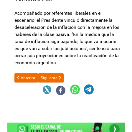
Acompañado por referentes liberales en el
escenario, el Presidente vinculó directamente la
desaceleración de la inflación con la mejora en los
haberes de la clase pasiva. "En la medida que la
tasa de inflación siga bajando, lo que va a ocurrir
es que van a subir las jubilaciones", sentenció para
cerrar sus proyecciones sobre la reactivación de la
economía argentina.
Artículo anterior: Jalil volvió a la Casa Rosada en una semana c
Artículo siguiente: Comerciantes se muestran de 
Anterior
Siguiente