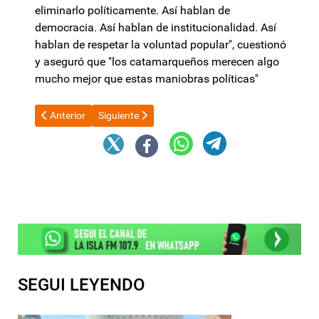
eliminarlo políticamente. Así hablan de
democracia. Así hablan de institucionalidad. Así
hablan de respetar la voluntad popular", cuestionó
y aseguró que "los catamarqueños merecen algo
mucho mejor que estas maniobras políticas"
Artículo anterior: Catamarca Capital: “Estamos haciendo un us
Artículo siguiente: La CATT se declaró en “alerta y
Anterior
Siguiente
SEGUI LEYENDO