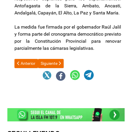
Antofagasta de la Sierra, Ambato, Ancasti,
Andalgalá, Capayán, El Alto, La Paz y Santa María.
La medida fue firmada por el gobernador Raúl Jalil
y forma parte del cronograma democrático previsto
por la Constitución Provincial para renovar
parcialmente las cámaras legislativas.
Artículo anterior: 7 de 10 hogares destinan hasta el 50% del ingr
Artículo siguiente: Tras el Criptogate, un senador r
Anterior
Siguiente