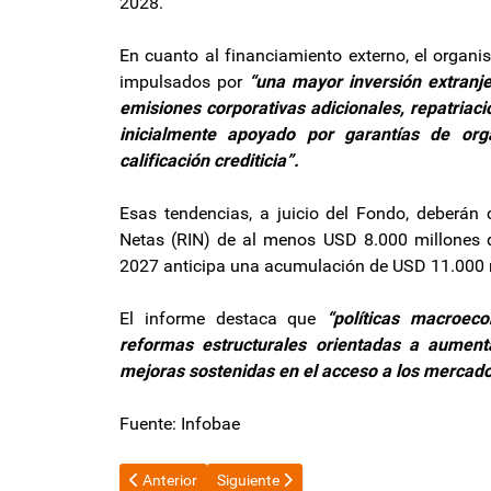
2028.
En cuanto al financiamiento externo, el organis
impulsados por
“una mayor inversión extranje
emisiones corporativas adicionales, repatriac
inicialmente apoyado por garantías de org
calificación crediticia”.
Esas tendencias, a juicio del Fondo, deberán 
Netas (RIN) de al menos USD 8.000 millones d
2027 anticipa una acumulación de USD 11.000 m
El informe destaca que
“políticas macroec
reformas estructurales orientadas a aumenta
mejoras sostenidas en el acceso a los mercado
Fuente: Infobae
Artículo anterior: Cierre exitoso del 1° Encuentro M
Artículo siguiente: Fidel Sáenz: "No hay 
Anterior
Siguiente