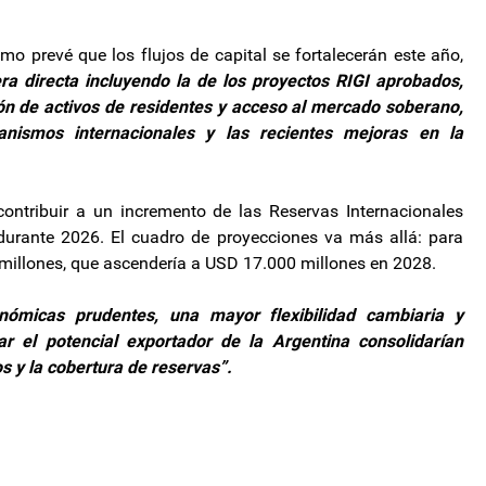
mo prevé que los flujos de capital se fortalecerán este año,
ra directa incluyendo la de los proyectos RIGI aprobados,
ión de activos de residentes y acceso al mercado soberano,
anismos internacionales y las recientes mejoras en la
contribuir a un incremento de las Reservas Internacionales
urante 2026. El cuadro de proyecciones va más allá: para
illones, que ascendería a USD 17.000 millones en 2028.
onómicas prudentes, una mayor flexibilidad cambiaria y
r el potencial exportador de la Argentina consolidarían
s y la cobertura de reservas”.
APO Joven en Catamarca
horizonte de desarrollo, que pueda prescindir de una política de obra públi