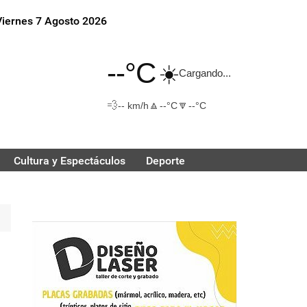
Viernes 7 Agosto 2026
--°C
☀️
Cargando...
💨
🔼
🔽
-- km/h
--°C
--°C
Cultura y Espectáculos
Deporte