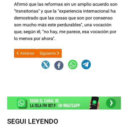
Afirmó que las reformas sin un amplio acuerdo son
"transitorias" y que la "experiencia internacional ha
demostrado que las cosas que son por consenso
son mucho más este perdurables", una vocación
que, según él, "no hay, me parece, esa vocación por
lo menos por ahora".
Artículo anterior: Monguillot cuestionó la actitud de la oposic
Artículo siguiente: Senadores y autoridades provin
Anterior
Siguiente
SEGUI LEYENDO