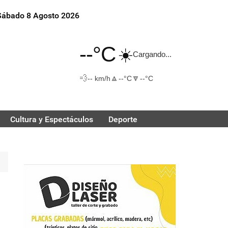
Sábado 8 Agosto 2026
--°C
☀️
Cargando...
💨
🔼
🔽
-- km/h
--°C
--°C
Cultura y Espectáculos
Deporte