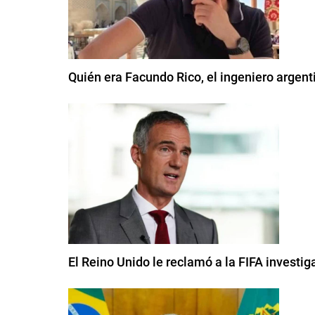
Quién era Facundo Rico, el ingeniero argen
El Reino Unido le reclamó a la FIFA investig