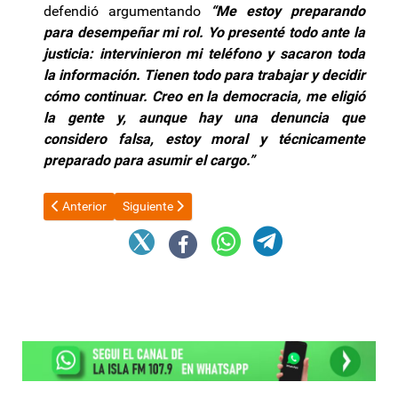
defendió argumentando
“Me estoy preparando
para desempeñar mi rol. Yo presenté todo ante la
justicia: intervinieron mi teléfono y sacaron toda
la información. Tienen todo para trabajar y decidir
cómo continuar. Creo en la democracia, me eligió
la gente y, aunque hay una denuncia que
considero falsa, estoy moral y técnicamente
preparado para asumir el cargo.”
Artículo anterior: Figueroa Castellano: “La democracia exige res
Artículo siguiente: Impacto en los surtidores: aut
Anterior
Siguiente