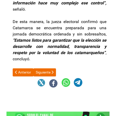
información hace muy complejo ese control”,
señaló.
De esta manera, la jueza electoral confirmó que
Catamarca se encuentra preparada para una
jornada democrática ordenada y sin sobresaltos,
“Estamos listos para garantizar que la elección se
desarrolle con normalidad, transparencia y
respeto por la voluntad de los catamarqueños”
,
concluyó.
Artículo anterior: Alberto Fernández comparó la deuda de los go
Artículo siguiente: Los alimentos acumulan una s
Anterior
Siguiente