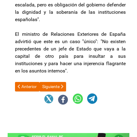
escalada, pero es obligación del gobierno defender
la dignidad y la soberanía de las instituciones
españolas".
El ministro de Relaciones Exteriores de España
advirtió que este es un caso "único": "No existen
precedentes de un jefe de Estado que vaya a la
capital de otro país para insultar a sus
instituciones y para hacer una injerencia flagrante
en los asuntos internos".
Artículo anterior: El Gobierno aprobó una nueva suba de los sal
Artículo siguiente: En busca de un acuerdo el Gob
Anterior
Siguiente