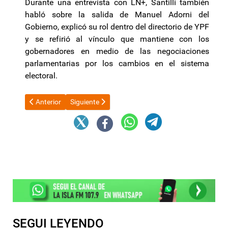
Durante una entrevista con LN+, Santilli también
habló sobre la salida de Manuel Adorni del
Gobierno, explicó su rol dentro del directorio de YPF
y se refirió al vínculo que mantiene con los
gobernadores en medio de las negociaciones
parlamentarias por los cambios en el sistema
electoral.
Artículo anterior: El Gobierno designó al nuevo director del Ser
Artículo siguiente: El Gobierno presentó un adelant
Anterior
Siguiente
SEGUI LEYENDO