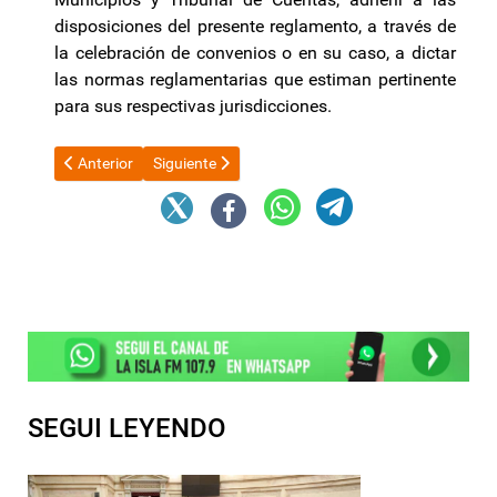
disposiciones del presente reglamento, a través de
la celebración de convenios o en su caso, a dictar
las normas reglamentarias que estiman pertinente
para sus respectivas jurisdicciones.
Artículo anterior: Catamarca sede de grandes eventos nacionale
Artículo siguiente: La inflación desaceleró en julio
Anterior
Siguiente
SEGUI LEYENDO