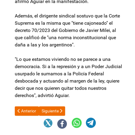
afirmó Aguiar en la manifestación.
Además, el dirigente sindical sostuvo que la Corte
Suprema es la misma que "tiene cajoneado" el
decreto 70/2023 del Gobierno de Javier Milei, al
que calificó de "una norma inconstitucional que
daña a las y los argentinos".
"Lo que estamos viviendo no se parece a una
democracia. Si a la represión y a un Poder Judicial
usurpado le sumamos a la Policía Federal
desbocada y actuando al margen de la ley, quiere
decir que nos quieren quitar todos nuestros
derechos", advirtió Aguiar.
Artículo anterior: El contundente mensaje de Cristina Kirchner a
Artículo siguiente: "Cristinazo" en Plaza de Mayo co
Anterior
Siguiente