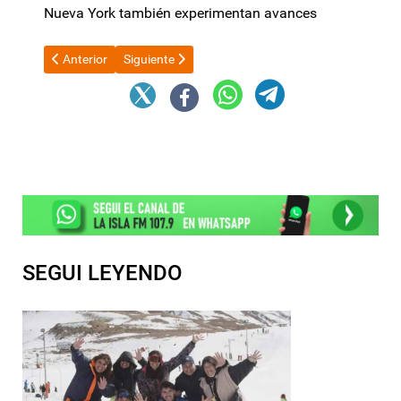
Nueva York también experimentan avances
Artículo anterior: Juan Schiaretti pide la renuncia de Adorni co
Artículo siguiente: El peronismo en el Senado apura
Anterior
Siguiente
SEGUI LEYENDO