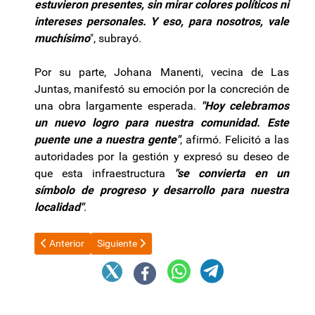
estuvieron presentes, sin mirar colores políticos ni
intereses personales. Y eso, para nosotros, vale
muchísimo
", subrayó.
Por su parte, Johana Manenti, vecina de Las
Juntas, manifestó su emoción por la concreción de
una obra largamente esperada.
"Hoy celebramos
un nuevo logro para nuestra comunidad. Este
puente une a nuestra gente"
, afirmó. Felicitó a las
autoridades por la gestión y expresó su deseo de
que esta infraestructura
"se convierta en un
símbolo de progreso y desarrollo para nuestra
localidad"
.
Artículo anterior: Cuándo vence el plazo para que Javier Milei ve
Artículo siguiente: Bancos acusan al Congreso de “
Anterior
Siguiente