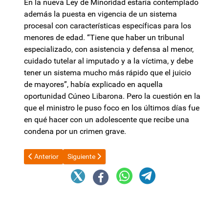
En la nueva Ley de Minoridad estaría contemplado
además la puesta en vigencia de un sistema
procesal con características específicas para los
menores de edad. “Tiene que haber un tribunal
especializado, con asistencia y defensa al menor,
cuidado tutelar al imputado y a la víctima, y debe
tener un sistema mucho más rápido que el juicio
de mayores”, había explicado en aquella
oportunidad Cúneo Libarona. Pero la cuestión en la
que el ministro le puso foco en los últimos días fue
en qué hacer con un adolescente que recibe una
condena por un crimen grave.
Artículo anterior: Javier Milei reveló por qué no avanzó con la do
Artículo siguiente: Escasa convocatoria del camp
Anterior
Siguiente