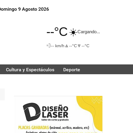
Domingo 9 Agosto 2026
--°C
☀️
Cargando...
💨
🔼
🔽
-- km/h
--°C
--°C
Cultura y Espectáculos
Deporte