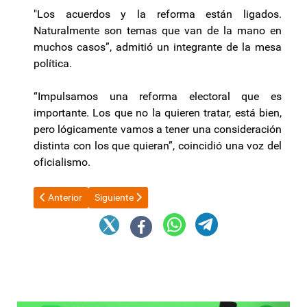
"Los acuerdos y la reforma están ligados.
Naturalmente son temas que van de la mano en
muchos casos”, admitió un integrante de la mesa
política.
“Impulsamos una reforma electoral que es
importante. Los que no la quieren tratar, está bien,
pero lógicamente vamos a tener una consideración
distinta con los que quieran”, coincidió una voz del
oficialismo.
Artículo anterior: Qué es el "shutdown", el proyecto de Javier M
Artículo siguiente: Plan de contingencia: adjudic
Anterior
Siguiente