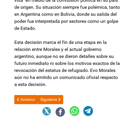
vida" en medio de la convulsión política en su país
de origen. Su situación siempre fue polémica, tanto
en Argentina como en Bolivia, donde su salida del
poder fue interpretada por sectores como un golpe
de Estado.
Esta decisión marca el fin de una etapa en la
relación entre Morales y el actual gobierno
argentino, aunque no se dieron detalles sobre su
futuro inmediato ni sobre los motivos exactos de la
revocación del estatus de refugiado. Evo Morales
aún no ha emitido un comunicado oficial respecto
a esta decisión.
Artículo anterior: Unidos por la Educación: en la Cámara manif
Artículo siguiente: Aerolíneas Argentinas quedó fo
Anterior
Siguiente