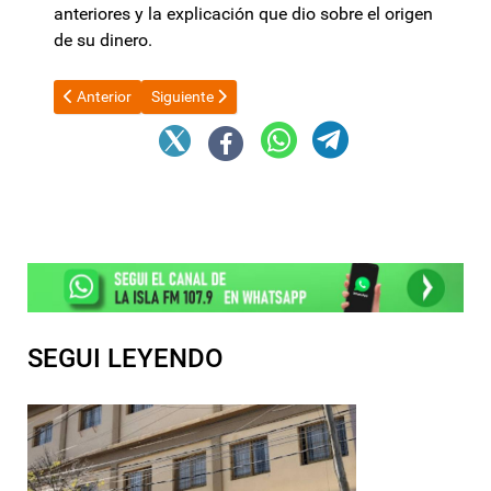
anteriores y la explicación que dio sobre el origen
de su dinero.
Artículo anterior: El Gobierno aprobó el ingreso al RIGI del ma
Artículo siguiente: Canasta de crianza: según el I
Anterior
Siguiente
SEGUI LEYENDO