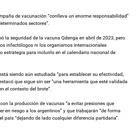
ampaña de vacunación “conlleva un enorme responsabilidad”
“determinados sectores”.
ó la seguridad de la vacuna Qdenga en abril de 2023, pero
los infectólogos ni los organismos internacionales
strategia para incluirlo en el calendario nacional de
está siendo aún estudiada “para establecer su efectividad,
estacó que sigue sin ser “una herramienta que esté validada
n el contexto del brote”.
 con la producción de vacunas “a evitar presiones que
r en riesgo a los argentinos” y que trabajarán “de forma
 país “dejando de lado cualquier diferencia partidaria”.
aliza inspeccionar la base china en Neuquén
ica cayó 13,8% en el primer bimestre