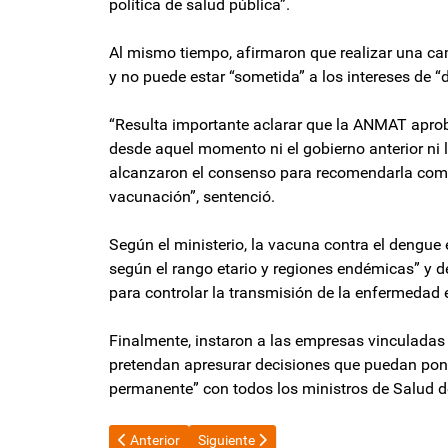
política de salud pública”.
Al mismo tiempo, afirmaron que realizar una c
y no puede estar “sometida” a los intereses de 
“Resulta importante aclarar que la ANMAT aprob
desde aquel momento ni el gobierno anterior ni 
alcanzaron el consenso para recomendarla como e
vacunación”, sentenció.
Según el ministerio, la vacuna contra el dengue 
según el rango etario y regiones endémicas” y d
para controlar la transmisión de la enfermedad e
Finalmente, instaron a las empresas vinculadas
pretendan apresurar decisiones que puedan pone
permanente” con todos los ministros de Salud del
Artículo anterior: Seguridad Nacional: El Gobierno an
Artículo siguiente: La actividad metalúrg
Anterior
Siguiente