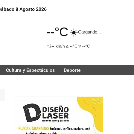
Sábado 8 Agosto 2026
--°C
☀️
Cargando...
💨
🔼
🔽
-- km/h
--°C
--°C
Cultura y Espectáculos
Deporte