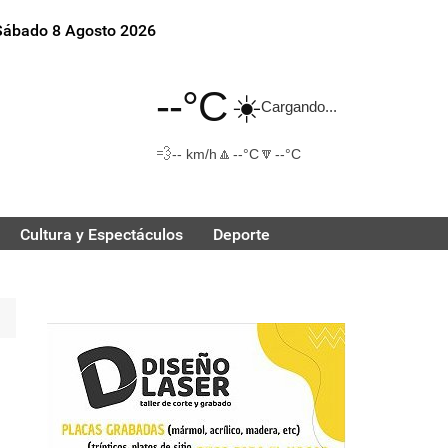
Sábado 8 Agosto 2026
--°C
☀️
Cargando...
💨
🔼
🔽
-- km/h
--°C
--°C
Cultura y Espectáculos
Deporte