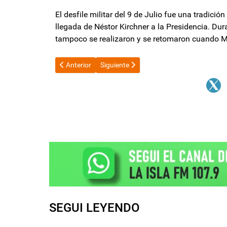
El desfile militar del 9 de Julio fue una tradici
llegada de Néstor Kirchner a la Presidencia. Dur
tampoco se realizaron y se retomaron cuando M
Artículo anterior: El FMI no tiene fecha para tratar la 
Artículo siguiente: Escandalo en el Sena
Anterior
Siguiente
SEGUI LEYENDO