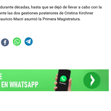
ón durante décadas, hasta que se dejó de llevar a cabo con la
ante las dos gestiones posteriores de Cristina Kirchner
auricio Macri asumió la Primera Magistratura.
primera revisión del acuerdo
do: Oposición abre la comisión de Presupuesto sin una citación de su pre