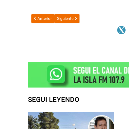
Artículo anterior: Creciente preocupación por el turi
Artículo siguiente: El Gobierno oficializ
Anterior
Siguiente
SEGUI LEYENDO