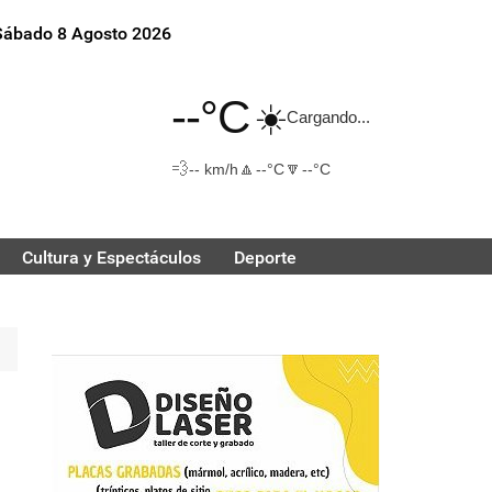
Sábado 8 Agosto 2026
--°C
☀️
Cargando...
💨
🔼
🔽
-- km/h
--°C
--°C
Cultura y Espectáculos
Deporte