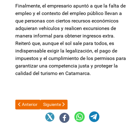
Finalmente, el empresario apuntó a que la falta de
empleo y el contexto del empleo público llevan a
que personas con ciertos recursos económicos
adquieran vehículos y realicen excursiones de
manera informal para obtener ingresos extra.
Reiteró que, aunque el sol sale para todos, es
indispensable exigir la legalización, el pago de
impuestos y el cumplimiento de los permisos para
garantizar una competencia justa y proteger la
calidad del turismo en Catamarca.
Artículo anterior: Desde el gremio se anunció que “si los muni
Artículo siguiente: El FMI pidió mayor supervisión a
Anterior
Siguiente