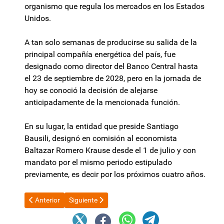
organismo que regula los mercados en los Estados
Unidos.
A tan solo semanas de producirse su salida de la
principal compañía energética del país, fue
designado como director del Banco Central hasta
el 23 de septiembre de 2028, pero en la jornada de
hoy se conoció la decisión de alejarse
anticipadamente de la mencionada función.
En su lugar, la entidad que preside Santiago
Bausili, designó en comisión al economista
Baltazar Romero Krause desde el 1 de julio y con
mandato por el mismo periodo estipulado
previamente, es decir por los próximos cuatro años.
Artículo anterior: El Gobierno le destinó una importante suma d
Artículo siguiente: Milei se reunirá con Macron el v
Anterior
Siguiente