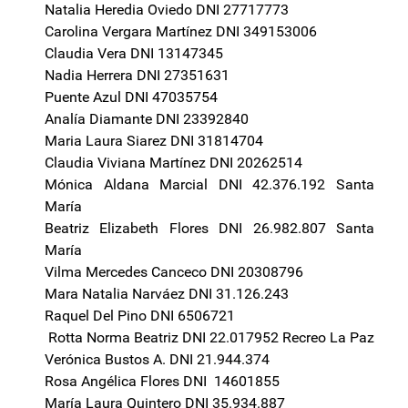
Natalia Heredia Oviedo DNI 27717773
Carolina Vergara Martínez DNI 349153006
Claudia Vera DNI 13147345
Nadia Herrera DNI 27351631
Puente Azul DNI 47035754
Analía Diamante DNI 23392840
Maria Laura Siarez DNI 31814704
Claudia Viviana Martínez DNI 20262514
Mónica Aldana Marcial DNI 42.376.192 Santa
María
Beatriz Elizabeth Flores DNI 26.982.807 Santa
María
Vilma Mercedes Canceco DNI 20308796
Mara Natalia Narváez DNI 31.126.243
Raquel Del Pino DNI 6506721
Rotta Norma Beatriz DNI 22.017952 Recreo La Paz
Verónica Bustos A. DNI 21.944.374
Rosa Angélica Flores DNI 14601855
María Laura Quintero DNI 35.934.887