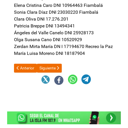
Elena Cristina Caro DNI 10964463 Fiambalá
Sonia Clara Díaz DNI 23030220 Fiambalá
Clara Oliva DNI 17.276.201
Patricia Breppe DNI 13494341
Ángeles del Valle Canelo DNI 25928173
Olga Susana Cano DNI 10520929
Zerdan Mirta María DN I 17194670 Recreo la Paz
María Luisa Moreno DNI 18187904
Artículo anterior: La inflación de abril fue de 2,8% y acumula un
Artículo siguiente: Asunción de León XIV: Javier Mi
Anterior
Siguiente