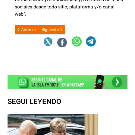
sociales desde todo sitio, plataforma y/o canal
web".
Artículo anterior: ARCA modificó la aplicación de saldos de imp
Artículo siguiente: Catamarca, entre los 10 destino
Anterior
Siguiente
SEGUI LEYENDO