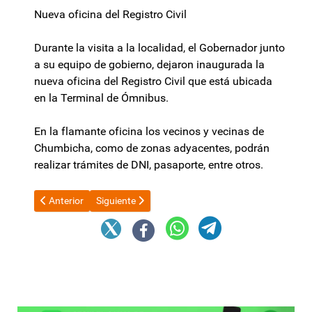
Nueva oficina del Registro Civil
Durante la visita a la localidad, el Gobernador junto
a su equipo de gobierno, dejaron inaugurada la
nueva oficina del Registro Civil que está ubicada
en la Terminal de Ómnibus.
En la flamante oficina los vecinos y vecinas de
Chumbicha, como de zonas adyacentes, podrán
realizar trámites de DNI, pasaporte, entre otros.
Artículo anterior: Argentina reitera su recomendación de no vi
Artículo siguiente: El Gobierno fija restricciones 
Anterior
Siguiente