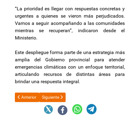
“La prioridad es llegar con respuestas concretas y
urgentes a quienes se vieron más perjudicados.
Vamos a seguir acompañando a las comunidades
mientras se recuperan”, indicaron desde el
Ministerio.
Este despliegue forma parte de una estrategia más
amplia del Gobierno provincial para atender
emergencias climáticas con un enfoque territorial,
articulando recursos de distintas áreas para
brindar una respuesta integral.
Artículo anterior: Ahora el boleto de colectivos se podrá abonar
Artículo siguiente: El Gobierno prepara la primera 
Anterior
Siguiente