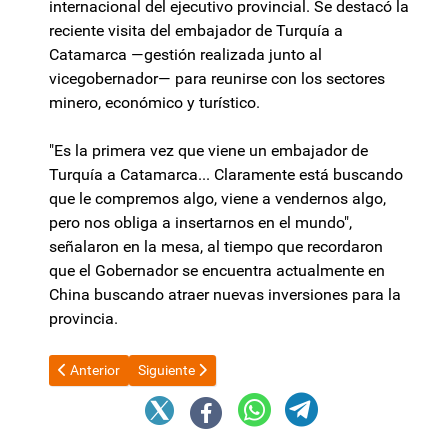
internacional del ejecutivo provincial. Se destacó la
reciente visita del embajador de Turquía a
Catamarca —gestión realizada junto al
vicegobernador— para reunirse con los sectores
minero, económico y turístico.
"Es la primera vez que viene un embajador de
Turquía a Catamarca... Claramente está buscando
que le compremos algo, viene a vendernos algo,
pero nos obliga a insertarnos en el mundo",
señalaron en la mesa, al tiempo que recordaron
que el Gobernador se encuentra actualmente en
China buscando atraer nuevas inversiones para la
provincia.
Artículo anterior: Nucleoeléctrica crea una nueva unidad de neg
Artículo siguiente: Autoridades de Gobierno recibi
Anterior
Siguiente