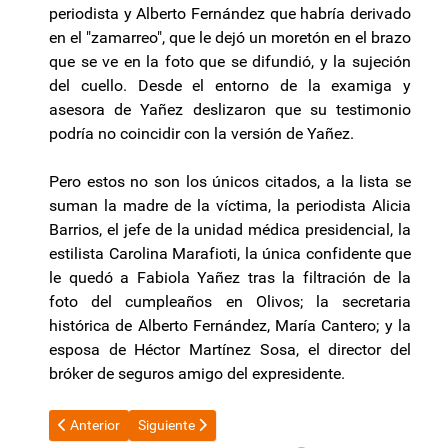
periodista y Alberto Fernández que habría derivado
en el "zamarreo", que le dejó un moretón en el brazo
que se ve en la foto que se difundió, y la sujeción
del cuello. Desde el entorno de la examiga y
asesora de Yañez deslizaron que su testimonio
podría no coincidir con la versión de Yañez.
Pero estos no son los únicos citados, a la lista se
suman la madre de la víctima, la periodista Alicia
Barrios, el jefe de la unidad médica presidencial, la
estilista Carolina Marafioti, la única confidente que
le quedó a Fabiola Yañez tras la filtración de la
foto del cumpleaños en Olivos; la secretaria
histórica de Alberto Fernández, María Cantero; y la
esposa de Héctor Martínez Sosa, el director del
bróker de seguros amigo del expresidente.
Artículo anterior: El Gobierno denunció un esquema de corrupc
Artículo siguiente: Jalil visitó la obra de lo que se
Anterior
Siguiente