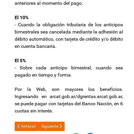
anteriores al momento del pago.
El 10%
- Cuando la obligación tributaria de los anticipos
bimestrales sea cancelada mediante la adhesión al
débito automático, con tarjeta de crédito y/o débito
en cuenta bancaria.
El 5%
- Sobre cada anticipo bimestral, cuando sea
pagado en tiempo y forma.
Por la Web, son mayores los beneficios.
Ingresando en arcat.gob.ar/dgrentas.arcat.gob.ar,
se puede pagar con tarjetas del Banco Nación, en 6
cuotas sin interés.
Artículo anterior: El Poder Ejecutivo homenajeó a la Virgen del Va
Artículo siguiente: El mensaje de Cristina Kirchner p
Anterior
Siguiente