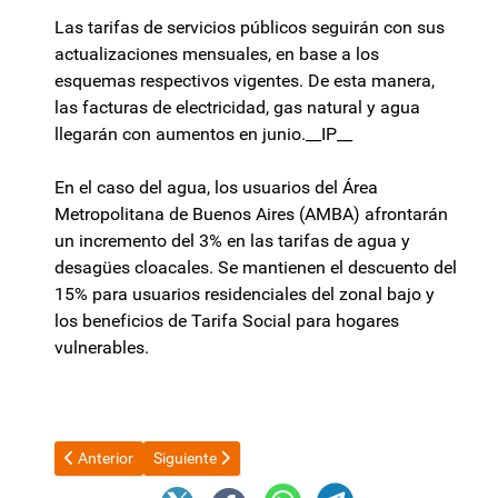
Las tarifas de servicios públicos seguirán con sus
actualizaciones mensuales, en base a los
esquemas respectivos vigentes. De esta manera,
las facturas de electricidad, gas natural y agua
llegarán con aumentos en junio.__IP__
En el caso del agua, los usuarios del Área
Metropolitana de Buenos Aires (AMBA) afrontarán
un incremento del 3% en las tarifas de agua y
desagües cloacales. Se mantienen el descuento del
15% para usuarios residenciales del zonal bajo y
los beneficios de Tarifa Social para hogares
vulnerables.
Artículo anterior: Cambio en el Ministerio de Economía: renunc
Artículo siguiente: La frase de Milei sobre 2027, el
Anterior
Siguiente