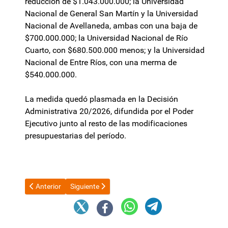
reducción de $1.043.000.000; la Universidad
Nacional de General San Martín y la Universidad
Nacional de Avellaneda, ambas con una baja de
$700.000.000; la Universidad Nacional de Río
Cuarto, con $680.500.000 menos; y la Universidad
Nacional de Entre Ríos, con una merma de
$540.000.000.
La medida quedó plasmada en la Decisión
Administrativa 20/2026, difundida por el Poder
Ejecutivo junto al resto de las modificaciones
presupuestarias del período.
Artículo anterior: Revés para Milei: la Justicia suspendió el de
Artículo siguiente: Las dos CTA anunciarán este lu
Anterior
Siguiente