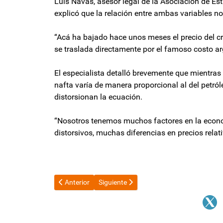
Luis Navas, asesor legal de la Asociación de Es
explicó que la relación entre ambas variables no 
“Acá ha bajado hace unos meses el precio del cr
se traslada directamente por el famoso costo ar
El especialista detalló brevemente que mientras
nafta varía de manera proporcional al del petról
distorsionan la ecuación.
“Nosotros tenemos muchos factores en la econo
distorsivos, muchas diferencias en precios relati
Artículo anterior: Adriana Díaz: advirtió sobre las c
Artículo siguiente: Timerman, sobre la te
Anterior
Siguiente