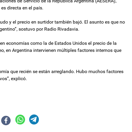
taciones de Servicio de la República Argentina (AESERA),
es directa en el país.
udo y el precio en surtidor también bajó. El asunto es que no
gentino”, sostuvo por Radio Rivadavia.
 en economías como la de Estados Unidos el precio de la
eo, en Argentina intervienen múltiples factores internos que
mía que recién se están arreglando. Hubo muchos factores
vos”, explicó.
onsecuencias que traería a Catamarca el Presupuesto 2026 de Milei
nsión cambiaria: “Sin consensos políticos básicos, no habrá inversiones ni