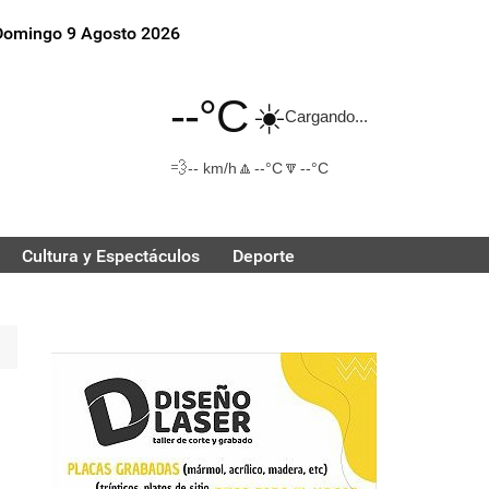
Domingo 9 Agosto 2026
--°C
☀️
Cargando...
💨
🔼
🔽
-- km/h
--°C
--°C
Cultura y Espectáculos
Deporte