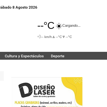
Sábado 8 Agosto 2026
--°C
☀️
Cargando...
💨
🔼
🔽
-- km/h
--°C
--°C
Cultura y Espectáculos
Deporte