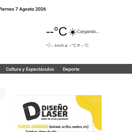
Viernes 7 Agosto 2026
--°C
☀️
Cargando...
💨
🔼
🔽
-- km/h
--°C
--°C
Cultura y Espectáculos
Deporte