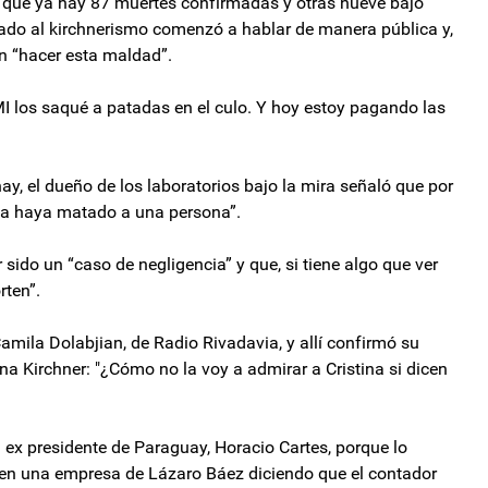
a que ya hay 87 muertes confirmadas y otras nueve bajo
gado al kirchnerismo comenzó a hablar de manera pública y,
n “hacer esta maldad”.
los saqué a patadas en el culo. Y hoy estoy pagando las
hay, el dueño de los laboratorios bajo la mira señaló que por
a haya matado a una persona”.
sido un “caso de negligencia” y que, si tiene algo que ver
rten”.
Camila Dolabjian, de Radio Rivadavia, y allí confirmó su
na Kirchner: "¿Cómo no la voy a admirar a Cristina si dicen
 ex presidente de Paraguay, Horacio Cartes, porque lo
io en una empresa de Lázaro Báez diciendo que el contador