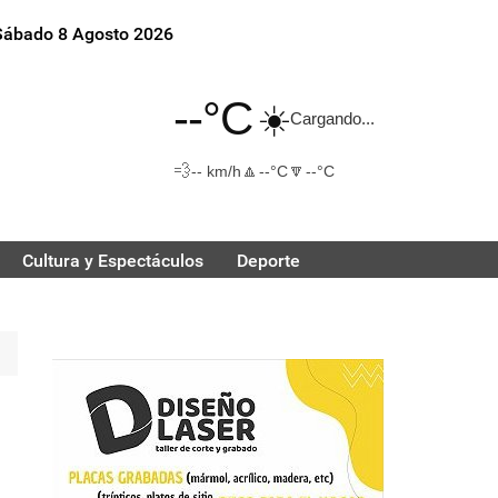
Sábado 8 Agosto 2026
--°C
☀️
Cargando...
💨
🔼
🔽
-- km/h
--°C
--°C
Cultura y Espectáculos
Deporte