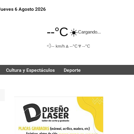
Jueves 6 Agosto 2026
--°C
☀️
Cargando...
💨
🔼
🔽
-- km/h
--°C
--°C
Cultura y Espectáculos
Deporte