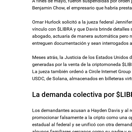
A fines de mayo, fueron suspendidas por orden ju
Benjamin Chow, el empresario que habría prestad
Omar Hurlock solicitó a la jueza federal Jennif
vínculo con $LIBRA y que Davis brinde detalles s
abogado, actuaría de manera automática pero no
entreguen documentación y sean interrogados an
Meses atrás, la Justicia de los Estados Unidos 
generadas por la venta de la criptomoneda $LIBRA
La jueza también ordenó a Circle Internet Gro
USDC, de Solana, almacenados en billeteras virt
La demanda colectiva por $LIB
Los demandantes acusan a Hayden Davis y al re
promocionar falsamente a la cripto como una op
estadual al federal y se unificó con otra demand
algunos familiares cercanos como su padre y s