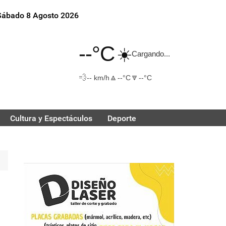
Sábado 8 Agosto 2026
--°C
☀️
Cargando...
💨
🔼
🔽
-- km/h
--°C
--°C
Cultura y Espectáculos
Deporte