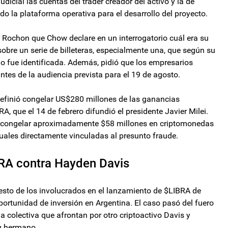
dicial las cuentas del trader creador del activo y la de
o la plataforma operativa para el desarrollo del proyecto.
er Rochon que Chow declare en un interrogatorio cuál era su
obre un serie de billeteras, especialmente una, que según su
 fue identificada. Además, pidió que los empresarios
tes de la audiencia prevista para el 19 de agosto.
definió congelar US$280 millones de las ganancias
, que el 14 de febrero difundió el presidente Javier Milei.
up congelar aproximadamente $58 millones en criptomonedas
uales directamente vinculadas al presunto fraude.
RA contra Hayden Davis
sto de los involucrados en el lanzamiento de $LIBRA de
ortunidad de inversión en Argentina. El caso pasó del fuero
a colectiva que afrontan por otro criptoactivo Davis y
u hermano.