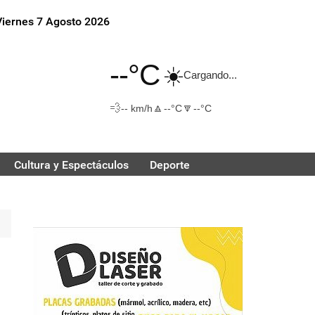
Viernes 7 Agosto 2026
--°C
☀️
Cargando...
💨
🔼
🔽
-- km/h
--°C
--°C
Cultura y Espectáculos
Deporte