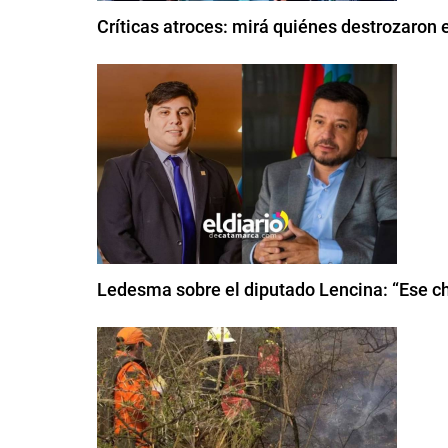
Críticas atroces: mirá quiénes destrozaron e
Ledesma sobre el diputado Lencina: “Ese chi