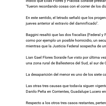
indicó que Elías Flores y Plácida Soraide prest
"fueron recordando cosas con el correr de los dí
En este sentido, el letrado señaló que los proge
jueves anterior al extravío del damnificado".
Baggini resaltó que las dos fiscalías (Federal y 
como por ejemplo un posible homicidio, un secue
mientras que la Justicia Federal sospecha de un
Lian Gael Flores Soraide fue visto por última ve
una zona rural de Ballesteros del Sud, al sur de
La desaparición del menor es uno de los siete ca
Las otras tres causas que todavía siguen vigent
Danilo Peña en Corrientes, Guadalupe Lucero en 
Respecto a los otros tres casos restantes, pert