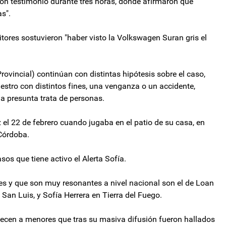
aron testimonio durante tres horas, donde afirmaron que
as".
nitores sostuvieron "haber visto la Volkswagen Suran gris el
Provincial) continúan con distintas hipótesis sobre el caso,
stro con distintos fines, una venganza o un accidente,
a presunta trata de personas.
z el 22 de febrero cuando jugaba en el patio de su casa, en
 Córdoba.
sos que tiene activo el Alerta Sofía.
es y que son muy resonantes a nivel nacional son el de Loan
San Luis, y Sofía Herrera en Tierra del Fuego.
enecen a menores que tras su masiva difusión fueron hallados