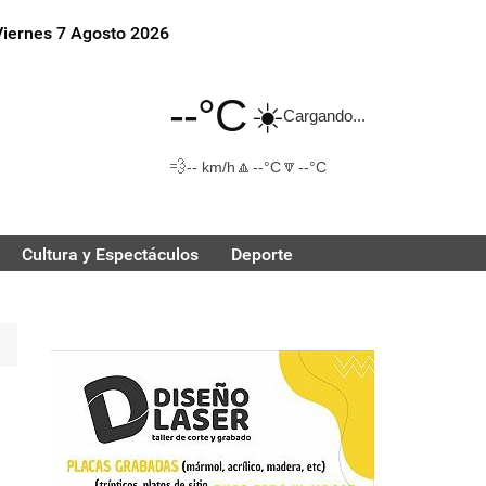
Viernes 7 Agosto 2026
--°C
☀️
Cargando...
💨
🔼
🔽
-- km/h
--°C
--°C
Cultura y Espectáculos
Deporte