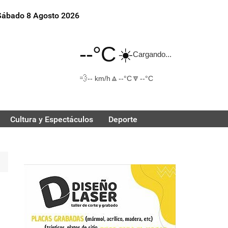
Sábado 8 Agosto 2026
--°C
☀️
Cargando...
💨
🔼
🔽
-- km/h
--°C
--°C
Cultura y Espectáculos
Deporte