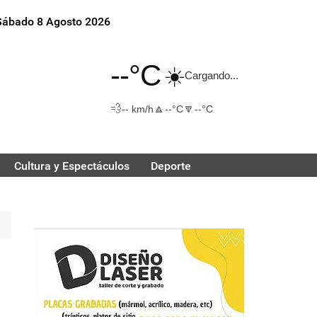
Sábado 8 Agosto 2026
--°C
☀️
Cargando...
💨
🔼
🔽
-- km/h
--°C
--°C
Cultura y Espectáculos
Deporte