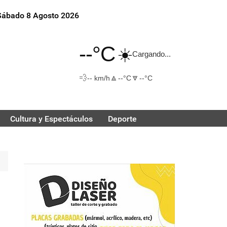
Sábado 8 Agosto 2026
--°C
☀️
Cargando...
💨
🔼
🔽
-- km/h
--°C
--°C
Cultura y Espectáculos
Deporte