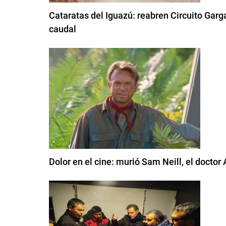
Cataratas del Iguazú: reabren Circuito Garg
caudal
Dolor en el cine: murió Sam Neill, el doctor