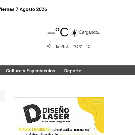
Viernes 7 Agosto 2026
--°C
☀️
Cargando...
💨
🔼
🔽
-- km/h
--°C
--°C
Cultura y Espectáculos
Deporte