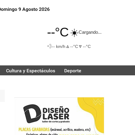
Domingo 9 Agosto 2026
--°C
☀️
Cargando...
💨
🔼
🔽
-- km/h
--°C
--°C
Cultura y Espectáculos
Deporte