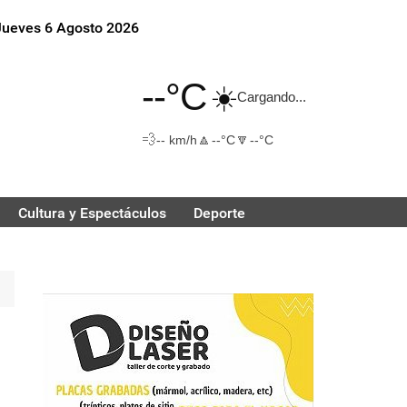
Jueves 6 Agosto 2026
--°C
☀️
Cargando...
💨
🔼
🔽
-- km/h
--°C
--°C
Cultura y Espectáculos
Deporte